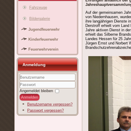
Ehrungen anläßlich der
Jahreshauptversammlu
Fahrzeuge
Auf der gemeinsamen Jahr
von Niedernhausen, wurde
Bildergalerie
ihre langjährigen Dienste i
Derstroff erhielt vom Lan
Jugendfeuerwehr
Jahre aktiven Dienst in der
erhielt das Silberne Bran
Landes Hessen für 25 Jahr
Kinderfeuerwehr
Jürgen Ernst und Norbert 
Brandschutzehrenabzeichen 
Feuerwehrverein
Anmeldung
Benutzername
Passwort
Angemeldet bleiben
Anmelden
Benutzername vergessen?
Passwort vergessen?