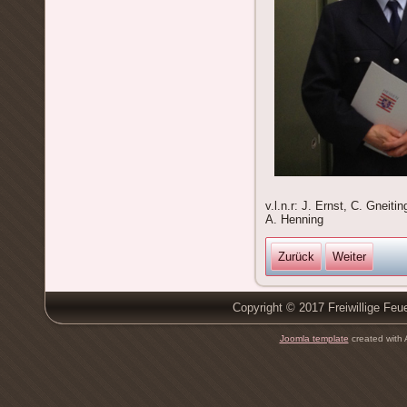
v.l.n.r: J. Ernst, C. Gneit
A. Henning
Zurück
Weiter
Copyright © 2017 Freiwillige Feu
Joomla template
created with 