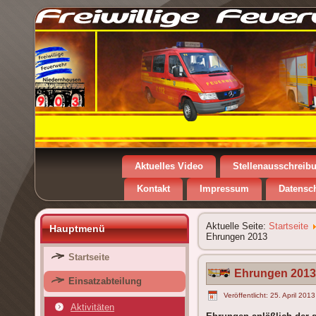
Aktuelles Video
Stellenausschreib
Kontakt
Impressum
Datensc
Aktuelle Seite:
Startseite
Hauptmenü
Ehrungen 2013
Startseite
Ehrungen 2013
Einsatzabteilung
Veröffentlicht: 25. April 2013
Aktivitäten