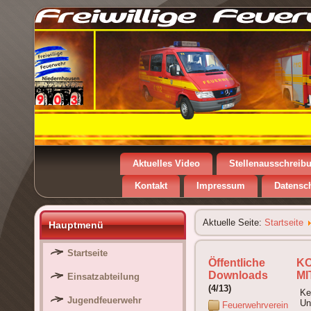
Aktuelles Video
Stellenausschreib
Kontakt
Impressum
Datensc
Aktuelle Seite:
Startseite
Hauptmenü
Startseite
Öffentliche
K
Downloads
MI
Einsatzabteilung
(4/13)
Ke
Jugendfeuerwehr
Un
Feuerwehrverein