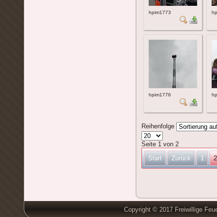
hpim1773
h
hpim1776
h
Reihenfolge
Seite 1 von 2
Start
Zurück
1
2
Copyright © 2017 Freiwillige Feu