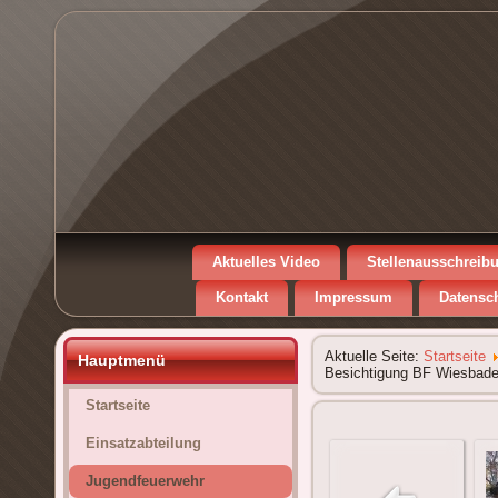
Aktuelles Video
Stellenausschreib
Kontakt
Impressum
Datensc
Aktuelle Seite:
Startseite
Hauptmenü
Besichtigung BF Wiesbad
Startseite
Einsatzabteilung
Jugendfeuerwehr