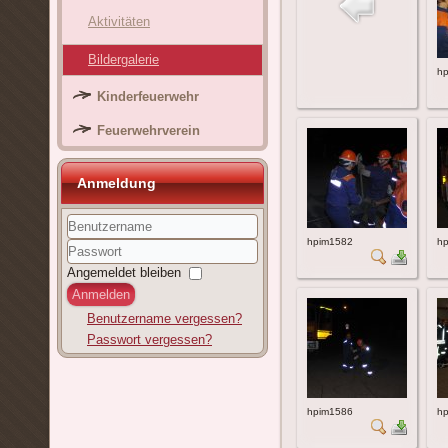
Aktivitäten
Bildergalerie
h
Kinderfeuerwehr
Feuerwehrverein
Anmeldung
hpim1582
h
Benutzername
Passwort
Angemeldet bleiben
Anmelden
Benutzername vergessen?
Passwort vergessen?
hpim1586
h