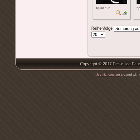
hpim1595
h
Reihenfolge
Copyright © 2017 Freiwillige Feu
Joomla template
created with 