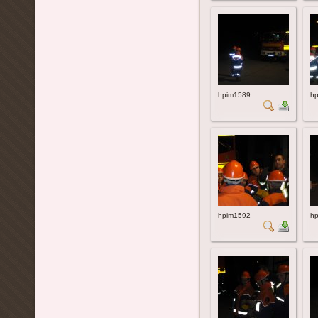
hpim1589
h
hpim1592
h