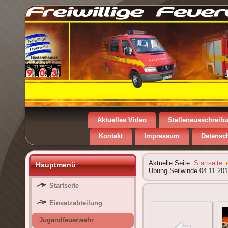
Aktuelles Video
Stellenausschreib
Kontakt
Impressum
Datensc
Aktuelle Seite:
Startseite
Hauptmenü
Übung Seilwinde 04.11.201
Startseite
Einsatzabteilung
Jugendfeuerwehr