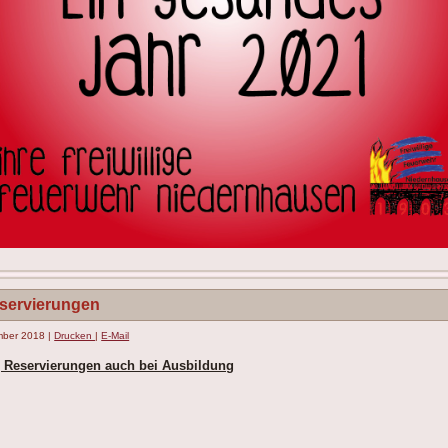
servierungen
ember 2018
|
Drucken
|
E-Mail
g Reservierungen auch bei Ausbildung