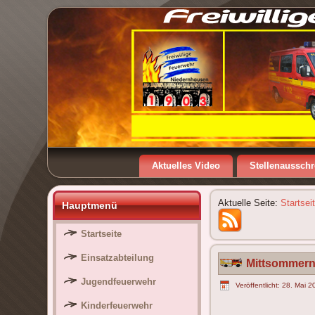
Aktuelles Video
Stellenaussch
Aktuelle Seite:
Startsei
Hauptmenü
Startseite
Einsatzabteilung
Mittsommern
Jugendfeuerwehr
Veröffentlicht: 28. Mai 
Kinderfeuerwehr