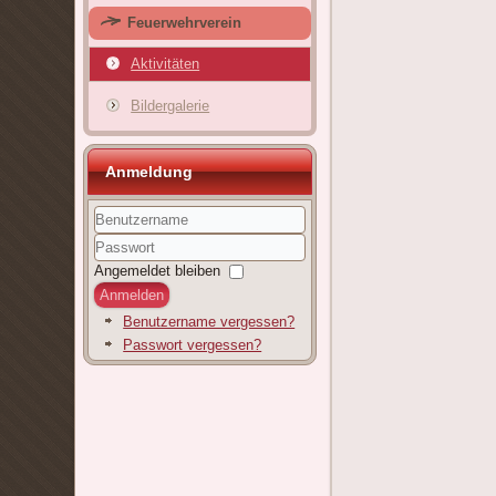
Feuerwehrverein
Aktivitäten
Bildergalerie
Anmeldung
Benutzername
Passwort
Angemeldet bleiben
Anmelden
Benutzername vergessen?
Passwort vergessen?