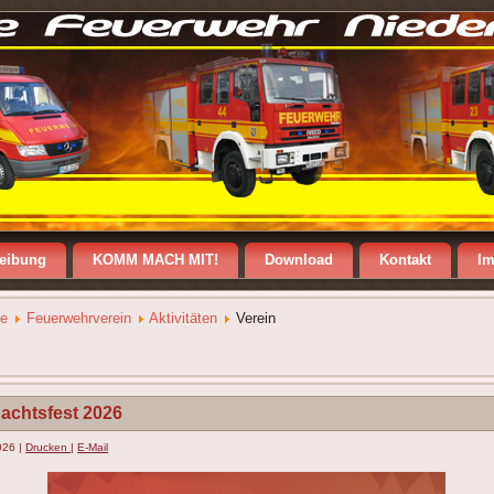
reibung
KOMM MACH MIT!
Download
Kontakt
I
te
Feuerwehrverein
Aktivitäten
Verein
achtsfest 2026
2026
|
Drucken
|
E-Mail